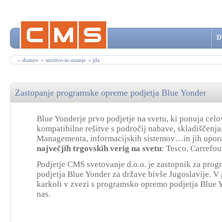
D
» domov
» storitve-in-znanje
» jda
Zastopanje programske opreme podjetja Blue Yonder
Blue Yonderje prvo podjetje na svetu, ki ponuja celo
kompatibilne rešitve s področij nabave, skladiščenja,
Managementa, informacijskih sistemov…in jih upor
največjih trgovskih verig na svetu
: Tesco, Carrefo
Podjetje CMS svetovanje d.o.o. je zastopnik za pro
podjetja Blue Yonder za države bivše Jugoslavije. V
karkoli v zvezi s programsko opremo podjetja Blue Y
nas.