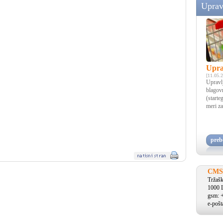
Uprav
Upra
[11.05.
Upravlj
blagov
(starte
meri za
prebe
CMS 
Tržaš
1000 L
gsm: 
e-pošt