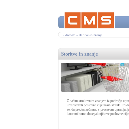
» domov
» storitve-in-znanje
Storitve in znanje
Z našim strokovnim znanjem iz področja upra
uresničevati poslovne cilje naših strank. Pri 
se, da preden začnemo s procesom upravljanja
katerimi bomo dosegali njihove poslovne cilje