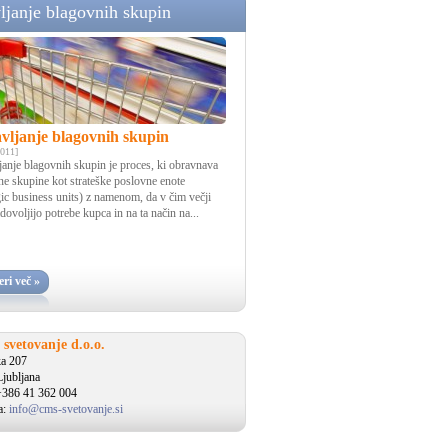
ljanje blagovnih skupin
vljanje blagovnih skupin
2011]
anje blagovnih skupin je proces, ki obravnava
ne skupine kot strateške poslovne enote
gic business units) z namenom, da v čim večji
dovoljijo potrebe kupca in na ta način na...
ri več »
svetovanje d.o.o.
ka 207
jubljana
+386 41 362 004
a:
info@cms-svetovanje.si