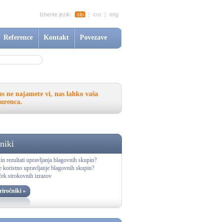
Izberite jezik:
slo
cro
eng
Reference
Kontakt
Povezave
s ne najamete vi, nas lahko vaša
urenca.
niki
in rezultati upravljanja blagovnih skupin?
e koristno upravljanje blagovnih skupin?
ček strokovnih izrazov
riročniki »