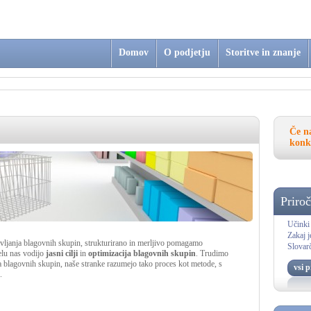
Domov
O podjetju
Storitve in znanje
Če na
konk
Priroč
Učinki 
Zakaj j
vljanja blagovnih skupin, strukturirano in merljivo pomagamo
Slovar
delu nas vodijo
jasni cilji
in
optimizacija blagovnih skupin
. Trudimo
 blagovnih skupin, naše stranke razumejo tako proces kot metode, s
vsi p
.