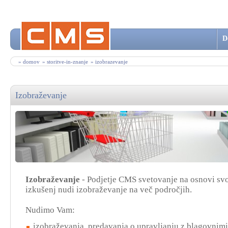
D
» domov
» storitve-in-znanje
» izobrazevanje
Izobraževanje
Izobraževanje
- Podjetje CMS svetovanje na osnovi svo
izkušenj nudi izobraževanje na več področjih.
Nudimo Vam:
izobraževanja, predavanja o upravljanju z blagovnim